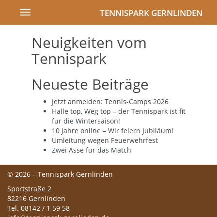
TENNISPARK GERNLINDEN
Toggle
navigation
Neuigkeiten vom
Tennispark
Neueste Beiträge
Jetzt anmelden: Tennis-Camps 2026
Halle top, Weg top – der Tennispark ist fit
für die Wintersaison!
10 Jahre online – Wir feiern Jubiläum!
Umleitung wegen Feuerwehrfest
Zwei Asse für das Match
© 2026 – Tennispark Gernlinden
Sportstraße 2
82216 Gernlinden
Tel. 08142 / 1 59 58