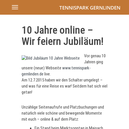
TENNISPARK GERNLINDEN
Toggle
navigation
10 Jahre online –
Wir feiern Jubiläum!
Vor genau 10
Jahren ging
unsere (neue) Webseite
www.tennispark-
gernlinden.de
live.
Am 12.7.2015 haben wir den Schalter umgelegt –
und was für eine Reise es war! Seitdem hat sich viel
getan!
Unzählige Seitenaufrufe und Platzbuchungen und
natürlich viele schöne und bewegende Momente
mit euch – online & auf dem Platz:
Ein Stand beim Marktsonntag in Maisach