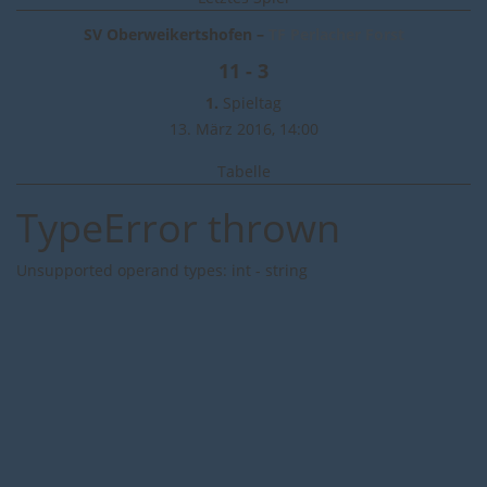
SV Oberweikertshofen –
TF Perlacher Forst
11 - 3
1.
Spieltag
13. März 2016,
14:00
Tabelle
TypeError thrown
Unsupported operand types: int - string