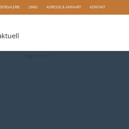
LDERGALERIE
LINKS
ADRESSE & ANFAHRT
KONTAKT
aktuell
Page 1 of 6
1
2
3
…
6
»