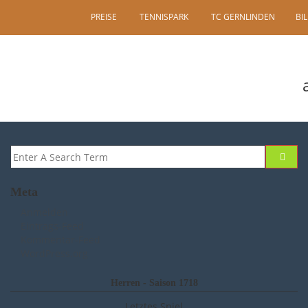
PREISE
TENNISPARK
TC GERNLINDEN
BI
Meta
Anmelden
Eintrags-Feed
Kommentar-Feed
WordPress.org
Herren - Saison 1718
Letztes Spiel