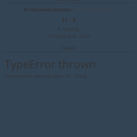
SV Oberweikertshofen –
TF Perlacher Forst
11 - 3
1.
Spieltag
13. März 2016,
14:00
Tabelle
TypeError thrown
Unsupported operand types: int - string