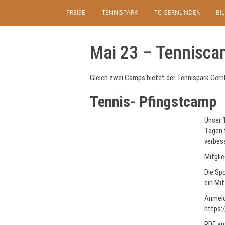
PREISE
TENNISPARK
TC GERNLINDEN
BI
Mai 23 – Tennisca
Gleich zwei Camps bietet der Tennispark Gernl
Tennis- Pfingstcamp
Unser
Tagen 
verbes
Mitglie
Die Sp
ein Mi
Anmeld
https
PDF an