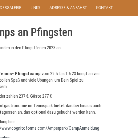
LDERGALERIE
LINKS
ADRESSE & ANFAHRT
KONTAKT
mps an Pfingsten
inden in den Pfingstferien 2023 an.
Tennis- Pfingstcamp
vom 29.5. bis 1.6.23 bringt an vier
tollen Spaß und viele Übungen, um Dein Spiel zu
sern.
der zahlen 237 €, Gäste 277 €
ortgastronomie im Tennispark bietet darüber hinaus auch
ttagessen an, das optional dazu gebucht werden kann.
ung hier:
://www.cognitoforms.com/Amperpark/CampAnmeldung
sehen