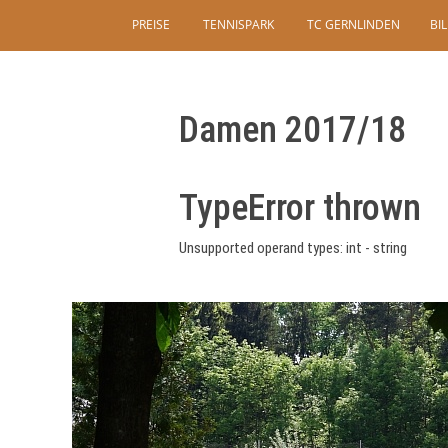
PREISE
TENNISPARK
TC GERNLINDEN
BI
Damen 2017/18
TypeError thrown
Unsupported operand types: int - string