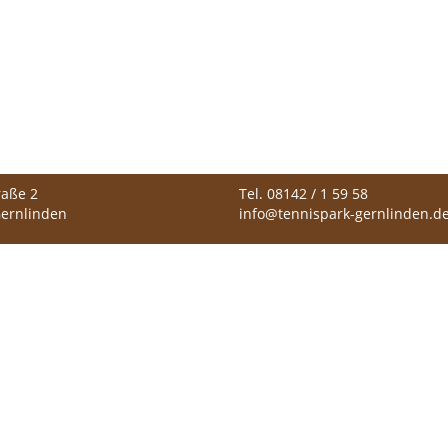
raße 2
Tel. 08142 / 1 59 58
ernlinden
info@tennispark-gernlinden.d