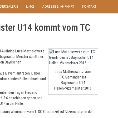
LDERGALERIE
LINKS
ADRESSE & ANFAHRT
KONTAKT
ister U14 kommt vom TC
r 14-jährige Luca Matheiowetz
ayrischer Meister spielte er
en Bayrischen
Luca Matheiowetz vom
aus Bayern antreten. Dabei
TC Gernlinden ist
indruckenden Ballwechseln und
Bayerischer U14
Hallen-Vizemeister 2016
traubenden Tagen Frederic
6 3:6 geschlagen geben und
14 in der Halle.
: Laurin Weinmann vom 1. SC Gröbenzell ist Vizemeister in der