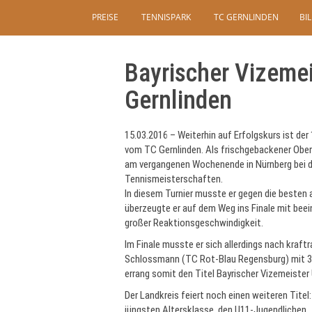
PREISE
TENNISPARK
TC GERNLINDEN
BI
Bayrischer Vizeme
Gernlinden
15.03.2016 – Weiterhin auf Erfolgskurs ist de
vom TC Gernlinden. Als frischgebackener Oberb
am vergangenen Wochenende in Nürnberg bei d
Tennismeisterschaften.
In diesem Turnier musste er gegen die besten 
überzeugte er auf dem Weg ins Finale mit bee
großer Reaktionsgeschwindigkeit.
Im Finale musste er sich allerdings nach kraf
Schlossmann (TC Rot-Blau Regensburg) mit 3:
errang somit den Titel Bayrischer Vizemeister U
Der Landkreis feiert noch einen weiteren Titel
jüngsten Altersklasse, den U11-Jugendlichen.