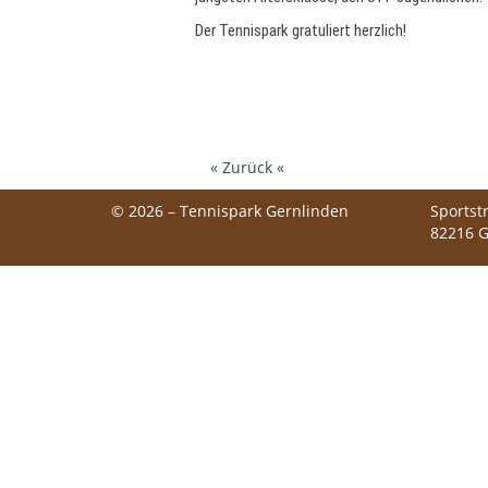
Der Tennispark gratuliert herzlich!
« Zurück «
© 2026 – Tennispark Gernlinden
Sportst
82216 G