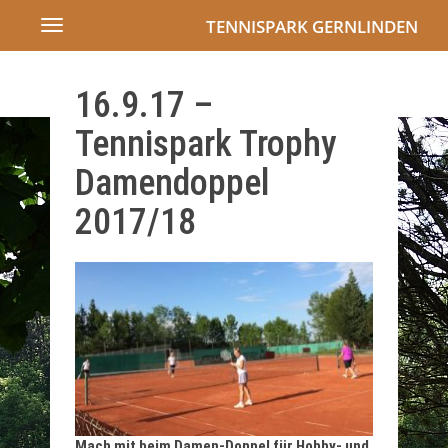
TENNISPARK GERNLINDEN
Toggle
navigation
16.9.17 –
Tennispark Trophy
Damendoppel
2017/18
Mach mit beim Damen-Doppel für Hobby- und