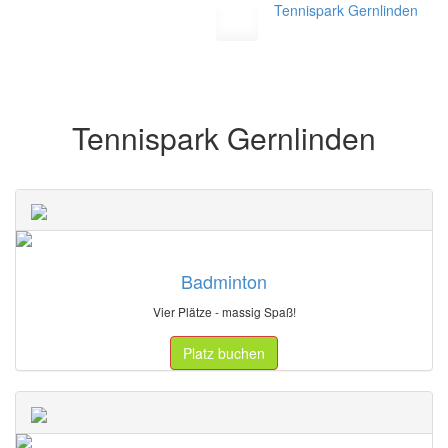
Tennispark Gernlinden
Toggle
navigation
Tennispark Gernlinden
Badminton
Vier Plätze - massig Spaß!
Platz buchen